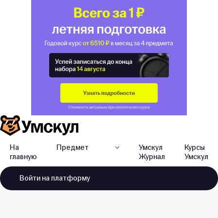
На
Предмет
Умскул
Курсы
главную
Журнал
Умскул
Войти
на платформу