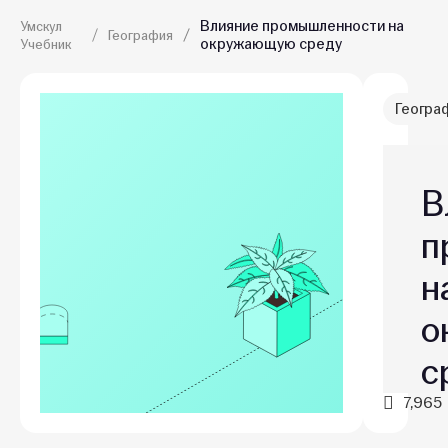
Влияние промышленности на
Умскул
География
окружающую среду
Учебник
Геогра
В
п
н
о
с
7,965