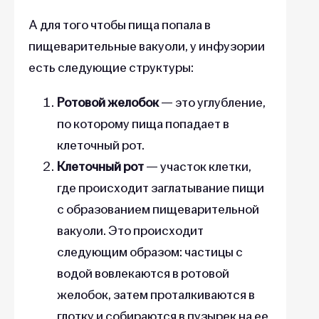
А для того чтобы пища попала в
пищеварительные вакуоли, у инфузории
есть следующие структуры:
Ротовой желобок
—
это углубление,
по которому пища попадает в
клеточный рот.
Клеточный рот
— участок клетки,
где происходит заглатывание пищи
с образованием пищеварительной
вакуоли. Это происходит
следующим образом: частицы с
водой вовлекаются в ротовой
желобок, затем проталкиваются в
глотку и собираются в пузырек на ее