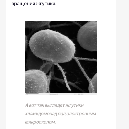
вращения жгутика.
А вот так выглядят жгутики
хламидомонад под электронным
микроскопом.