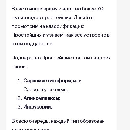
В настоящее время известно более 70
тысяч видов простейших. Давайте
посмотрим на классификацию
Простейших и узнаем, как всё устроено в
этом подцарстве.
Подцарство Простейшие состоит из трех
типов:
Саркомастигофоры
, или
Саркожгутиковые;
Апикомплексы;
Инфузории.
В свою очередь, каждый тип образован
двумя классами: