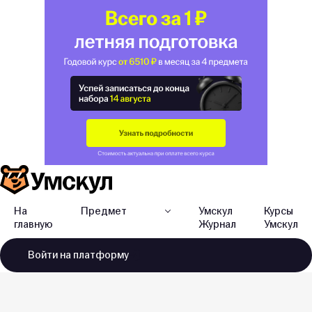
На
Предмет
Умскул
Курсы
главную
Журнал
Умскул
Войти
на платформу