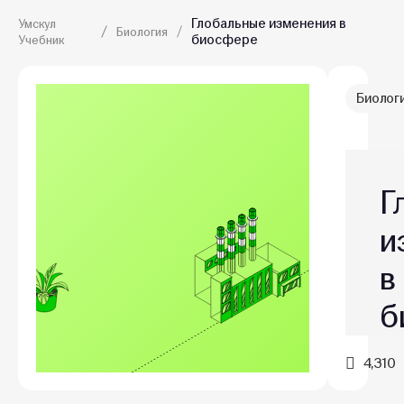
Глобальные изменения в
Умскул
Биология
биосфере
Учебник
Биолог
Г
и
в
б
4,310