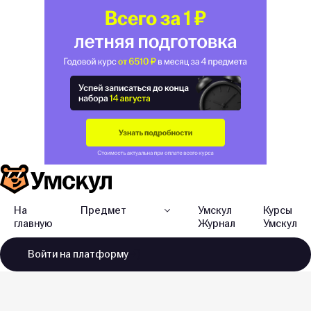
На
Предмет
Умскул
Курсы
главную
Журнал
Умскул
Войти
на платформу