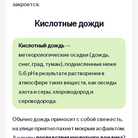
закроется.
Кислотные дожди
Кислотный дождь
—
метеорологические осадки (дождь,
снег, град, туман), подкисленные ниже
5,6 рН в результате растворения в
атмосфере таких веществ, как оксиды
азота и серы, хлороводород и
сероводорода.
Обычно дождь приносит с собой свежесть,
на улице приятно пахнет мокрым асфальтом.
А каковы
последствия кислотного дождика
?