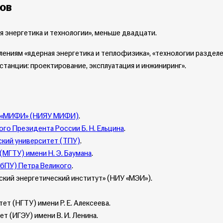
тов
я энергетика и технологии», меньше двадцати.
лениям «ядерная энергетика и теплофизика», «технологии раздел
станции: проектирование, эксплуатация и инжиниринг».
т «МИФИ» (НИЯУ МИФИ)
.
го Президента России Б. Н. Ельцина
.
ский университет (ТПУ)
.
МГТУ) имени Н. Э. Баумана
.
бПУ) Петра Великого
.
кий энергетический институт» (НИУ «МЭИ»).
т (НГТУ) имени Р. Е. Алексеева.
 (ИГЭУ) имени В. И. Ленина.