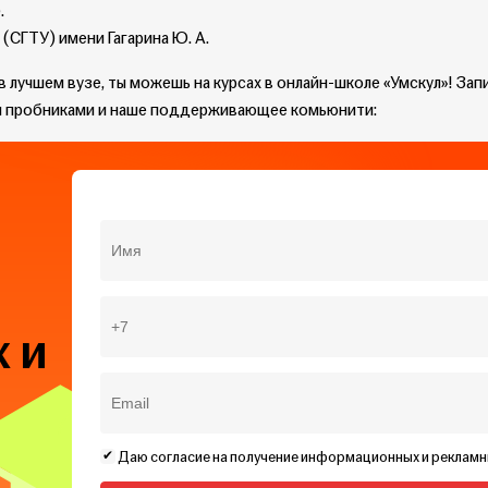
.
(СГТУ) имени Гагарина Ю. А.
в лучшем вузе, ты можешь на курсах в онлайн-школе «Умскул»! За
 и пробниками и наше поддерживающее комьюнити:
 и
Даю согласие на получение информационных и реклам