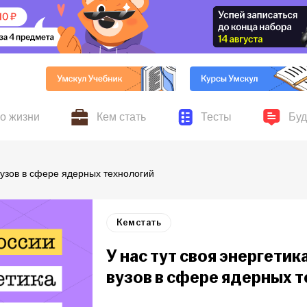
по жизни
Кем стать
Тесты
Буд
ников Умскул, личные
авыки для жизни и учёбы,
Всё о поступлении, колледжах, вузах и выбор
Серьёзные и шутливые 
Новости
 вузов в сфере ядерных технологий
ускников
хобби и увлечения
профессии
Кем стать
У нас тут своя энергетика
вузов в сфере ядерных 