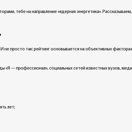
торами, тебе на направление «ядерная энергетика». Рассказываем,
ь
И не просто так: рейтинг основывается на объективных факторах,
ы «Я — профессионал», социальных сетей известных вузов, мед
ть лет;