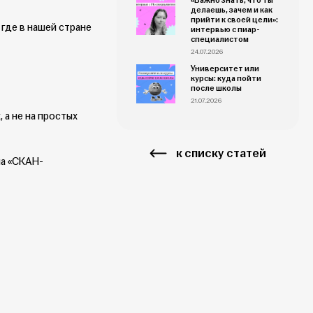
«Важно знать, что ты
делаешь, зачем и как
прийти к своей цели»:
 где в нашей стране
интервью с пиар-
специалистом
24.07.2026
Университет или
курсы: куда пойти
после школы
21.07.2026
 а не на простых
к списку статей
иа «СКАН-