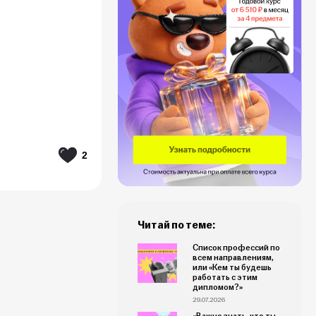
2
Читай по теме:
Список профессий по
всем направлениям,
или «Кем ты будешь
работать с этим
дипломом?»
29.07.2026