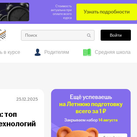
Войти
ь в курсе
Родителям
Средняя школа
е
тесты
 об образовании
Готовим к ОГЭ заранее: полезные материалы
Гид по подросткам
для 7–8 классов
25.12.2025
: топ
технологий