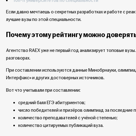
Топ-11 университетов по специальности
Если давно мечтаешь о секретных разработках и работе с реак
лучшие вузы по этой специальности.
Почему этому рейтингу можно доверят
Агентство RAEX уже не первый год анализирует топовые вузы. 
разговорах.
При составлении используются данные Минобрнауки, олимпиад
Интерфакс» и других достоверных источников.
Вот что учитывали при составлении:
средний балл ЕГЭ абитуриентов;
число победителей и призёров олимпиад за последние пя
количество преподавателей с учёной степенью;
количество цитируемых публикаций вуза.