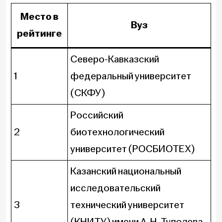
Место в
Вуз
рейтинге
Северо-Кавказский
1
федеральный университет
(СКФУ)
Российский
2
биотехнологический
университет (РОСБИОТЕХ)
Казанский национальный
исследовательский
3
технический университет
(КНИТУ) имени А. Н. Туполева