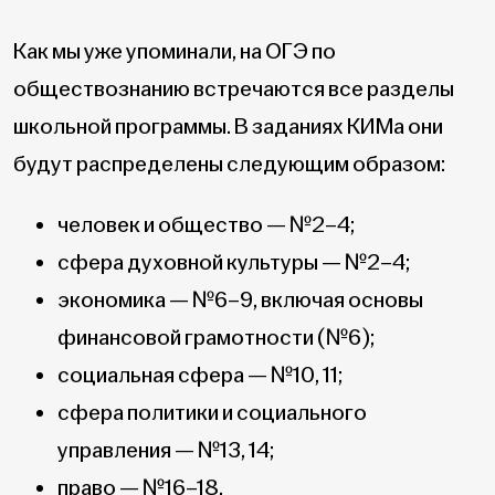
Как мы уже упоминали, на ОГЭ по
обществознанию встречаются все разделы
школьной программы. В заданиях КИМа они
будут распределены следующим образом:
человек и общество — №2–4;
сфера духовной культуры — №2–4;
экономика — №6–9, включая основы
финансовой грамотности (№6);
социальная сфера — №10, 11;
сфера политики и социального
управления — №13, 14;
право — №16–18.