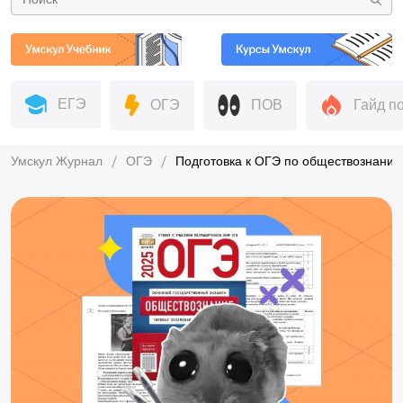
ЕГЭ
ОГЭ
ПОВ
Гайд п
Умскул Журнал
ОГЭ
Подготовка к ОГЭ по обществознанию