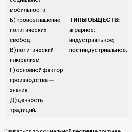
мобильности;
Б) провозглашение
ТИПЫ ОБЩЕСТВ:
политических
аграрное;
свобод;
индустриальное;
В) политический
постиндустриальное.
плюрализм;
Г) основной фактор
производства —
знания;
Д) ценность
традиций.
Двигаться по социальной лестнице труднее