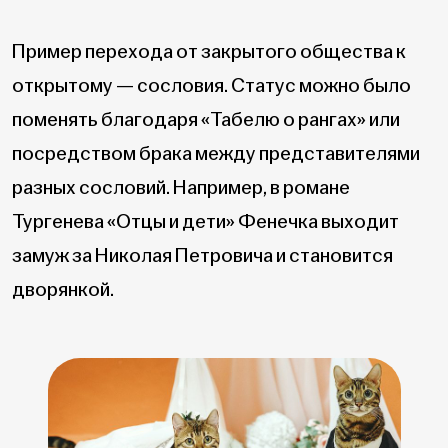
Пример перехода от закрытого общества к
открытому — сословия. Статус можно было
поменять благодаря «Табелю о рангах» или
посредством брака между представителями
разных сословий. Например, в романе
Тургенева «Отцы и дети» Фенечка выходит
замуж за Николая Петровича и становится
дворянкой.