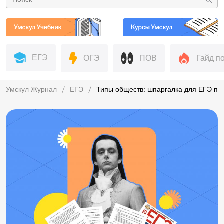
ЕГЭ
ОГЭ
ПОВ
Гайд п
Умскул Журнал
ЕГЭ
Типы обществ: шпаргалка для ЕГЭ п