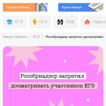
ЕГЭ
ОГЭ
ПОВ
Гайд п
Умскул Журнал
ЕГЭ
Рособрнадзор запретил досматривать