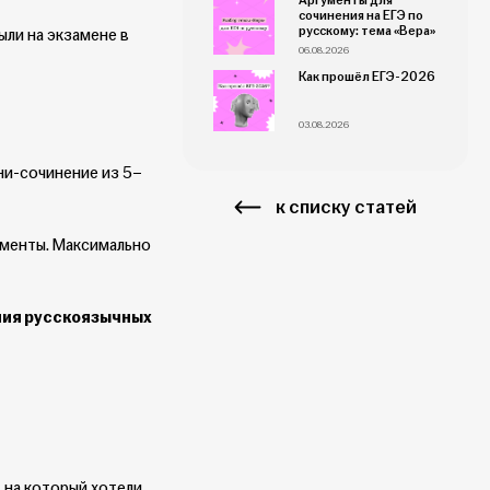
Аргументы для
сочинения на ЕГЭ по
русскому: тема «Вера»
ыли на экзамене в
06.08.2026
Как прошёл ЕГЭ-2026
03.08.2026
ини-сочинение из 5–
к списку статей
ументы. Максимально
ния русскоязычных
 на который хотели