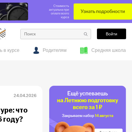
Войти
ь в курсе
Родителям
Средняя школа
е
тесты
 об образовании
Готовим к ОГЭ заранее: полезные материалы
Гид по подросткам
для 7–8 классов
24.04.2026
уре: что
6 году?