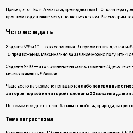
Привет, это Настя Ахматова, преподаватель ЕГЭ по литературе 
прошлом году и какие могут попасться в этом. Рассмотрим те
Чего же ждать
Задания №9 и 10 — это сочинения. В первом из них даётся выб
10 предложений. Максимально за задание можно получить 4 ба
Задание №10 — это сочинение на сопоставление. Здесь тебе 
можно получить 8 баллов.
Чаще всего на экзамене попадаются
либо переводные стих
авторов первой или второй половины XX века или даже на
По темам всё достаточно банально: любовь, природа, патриот
Тема патриотизма
В прошлом году на ЕГЭ многим попалось стихотворение В. В. М