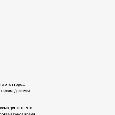
что этот город
глазам, / разлуки
есмотря на то, что
иболее важное время