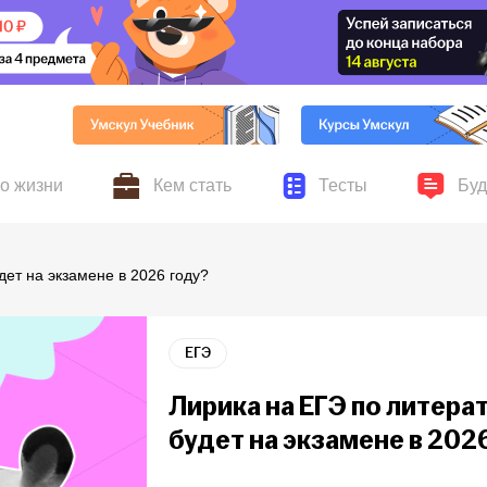
по жизни
Кем стать
Тесты
Буд
ников Умскул, личные
авыки для жизни и учёбы,
Всё о поступлении, колледжах, вузах и выбор
Серьёзные и шуточные 
Новости
дет на экзамене в 2026 году?
ускников
хобби и увлечения
профессии
ЕГЭ
Лирика на ЕГЭ по литерат
будет на экзамене в 202