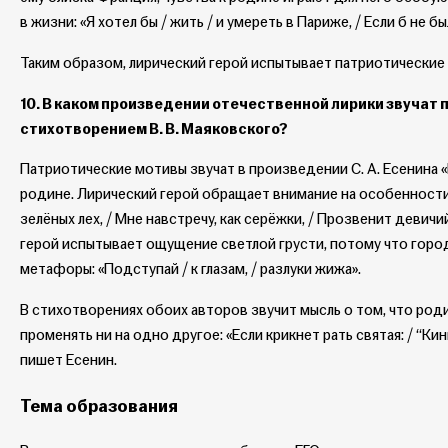
в жизни: «Я хотел бы / жить / и умереть в Париже, / Если б не б
Таким образом, лирический герой испытывает патриотические 
10. В каком произведении отечественной лирики звучат 
стихотворением В. В. Маяковского?
Патриотические мотивы звучат в произведении С. А. Есенина «
родине. Лирический герой обращает внимание на особенности 
зелёных лех, / Мне навстречу, как серёжки, / Прозвенит деви
герой испытывает ощущение светлой грусти, потому что город
метафоры: «Подступай / к глазам, / разлуки жижа».
В стихотворениях обоих авторов звучит мысль о том, что род
променять ни на одно другое: «Если крикнет рать святая: / “Кин
пишет Есенин.
Тема образования