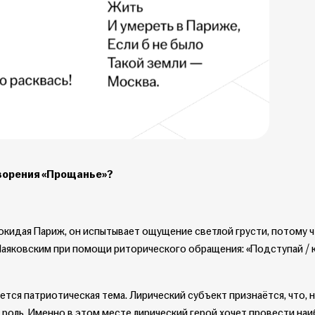
творения «Прощанье»?
Покидая Париж, он испытывает ощущение светлой грусти, потому 
Маяковским при помощи риторического обращения: «Подступай / к 
тся патриотическая тема. Лирический субъект признаётся, что, н
ю роль. Именно в этом месте лирический герой хочет провести на