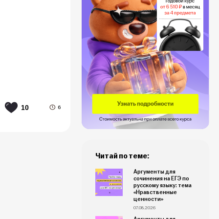
10
6
Читай по теме:
Аргументы для
сочинения на ЕГЭ по
русскому языку: тема
«Нравственные
ценности»
07.08.2026