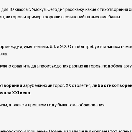
для 10 класса в Умскул. Сегодня расскажу, какие стихотворения б
мы, авторов и примеры хороших сочинений на высокие баллы.
ор между двумя темами: 9.1. и 9.2. От тебя требуется написать м
лла.
нужно сравнить два произведения разных авторов, подобрав арг
отворения
зарубежных авторов XX столетия,
либо стихотворе
чала XXI века
.
изм, а также в прошлом году была тема образования.
аяковского «Прощанье». Помни, что мы сами выбираем тот аспект,