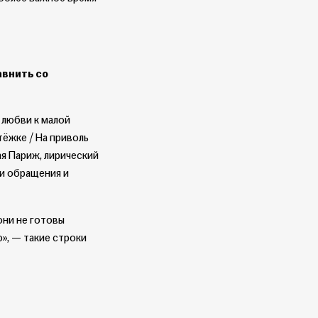
авнить со
 любви к малой
тёжке / На приволь
ая Париж, лирический
щи обращения и
они не готовы
ю», — такие строки