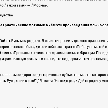
ыло / такой земли — / Москва».
чувства.
патриотические мотивы и в чём эти произведения можно ср
Гой ты, Русь, моя родная». В стихотворении выражено признание в
крестьянского быта, детали пейзажа страны: «Побегу по мятой с
чий смех». «Прощанье» начинается с размышления о Франции. Покид
 играет важную роль в его жизни, что подчеркивается при помо
ина —- самое дорогое для лирических субъектов место, которое 
ь ты Русь, живи в раю!” / Я скажу: “Не надо рая, / Дайте родину мо