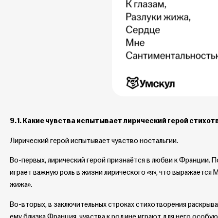
9.1. Какие чувства испытывает лирический герой стихо
Лирический герой испытывает чувство ностальгии.
Во-первых, лирический герой признаётся в любви к Франции. 
играет важную роль в жизни лирического «я», что выражается 
жижа».
Во-вторых, в заключительных строках стихотворения раскрывае
ему близка Франция, чувства к родине играют для него особу