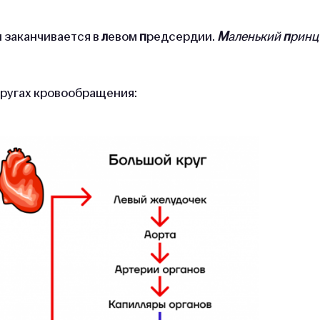
и заканчивается в
л
евом
п
редсердии.
М
аленький
п
ринц
кругах кровообращения: