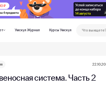
ет
Умскул Журнал
Курсы Умскул
ия
22.10.2
веносная система. Часть 2