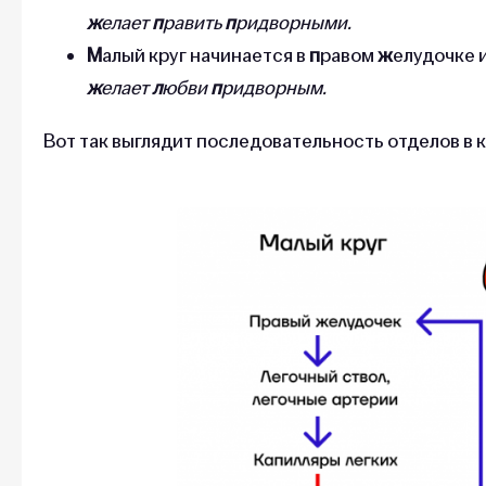
ж
елает
п
равить
п
ридворными.
М
алый круг начинается в
п
равом
ж
елудочке 
ж
елает
л
юбви
п
ридворным.
Вот так выглядит последовательность отделов в 