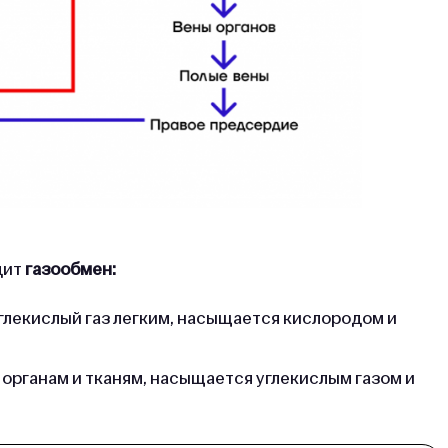
дит
газообмен:
глекислый газ легким, насыщается кислородом и
 органам и тканям, насыщается углекислым газом и