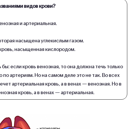
названиями видов крови?
енозная и артериальная.
которая насыщена углекислым газом.
кровь, насыщенная кислородом.
ь бы: если кровь венозная, то она должна течь только
о по артериям. Но на самом деле это не так. Во всех
чет артериальная кровь, а в венах — венозная. Но в
енозная кровь, а в венах — артериальная.