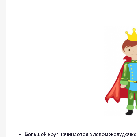
Б
ольшой круг начинается в
л
евом
ж
елудочке