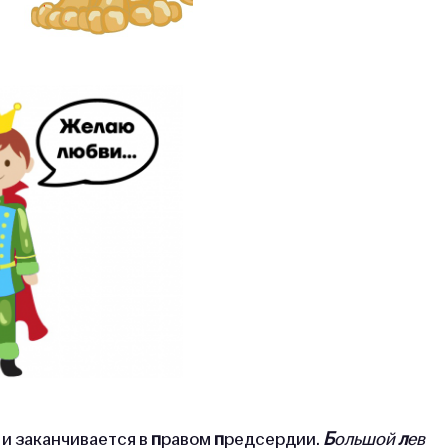
 и заканчивается в
п
равом
п
редсердии.
Б
ольшой
л
ев