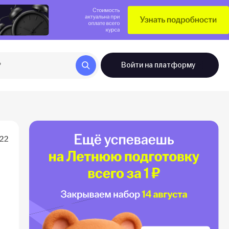
Войти
на платформу
022