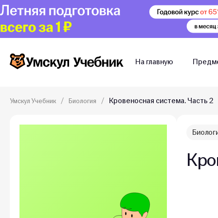
На главную
Предм
Кровеносная система. Часть 2
Умскул Учебник
Биология
Биолог
Кро