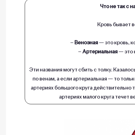
Что не так с 
Кровь бывает в
–
Венозная
— это кровь, 
–
Артериальная
— это 
Эти названия могут сбить с толку. Казалос
по венам, а если артериальная — то тольк
артериях большого круга действительно те
артериях малого круга течет в