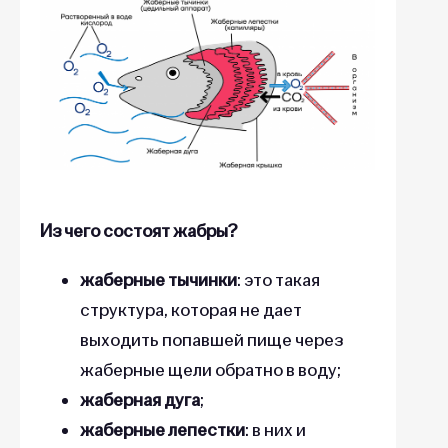
Из чего состоят жабры?
жаберные тычинки
: это такая
структура, которая не дает
выходить попавшей пище через
жаберные щели обратно в воду;
жаберная дуга
;
жаберные лепестки
: в них и