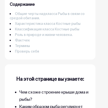
Содержание
Общие черты надкласса Рыбы в связи со
средой обитания.
Характеристика класса Костные рыбы
Классификация класса Костные рыбы
Роль в природе и жизни человека.
Фактчек
Термины
Проверь себя
На этой странице вы узнаете:
Чем схоже строение крыши дома и
рыбы?
Каким образом рыба регулирует