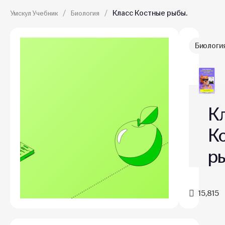
Класс Костные рыбы.
Умскул Учебник
Биология
Биологи
К
К
р
15,815