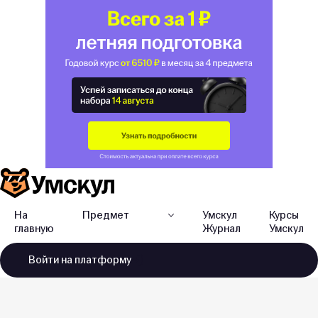
На
Предмет
Умскул
Курсы
главную
Журнал
Умскул
Войти
на платформу