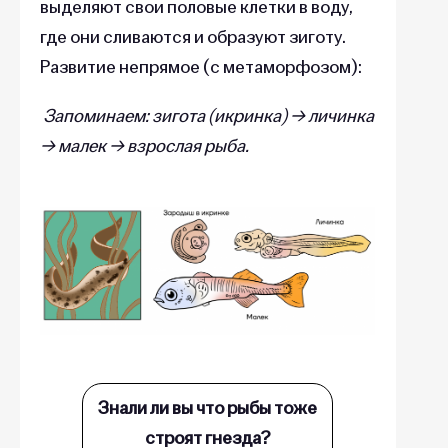
выделяют свои половые клетки в воду,
где они сливаются и образуют зиготу.
Развитие непрямое (с метаморфозом):
Запоминаем: зигота (икринка) → личинка
→ малек
→ взрослая рыба.
Знали ли вы что рыбы тоже
строят гнезда?