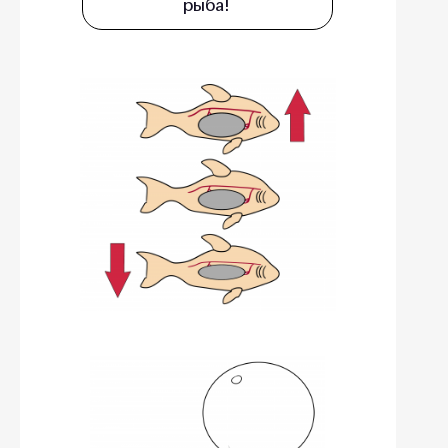
рыба!