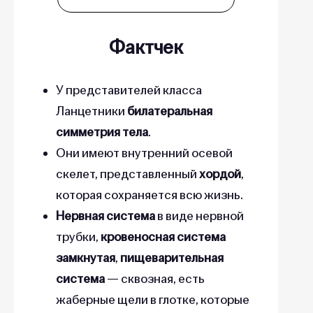
Фактчек
У представителей класса
Ланцетники
билатеральная
симметрия
тела
.
Они имеют внутренний осевой
скелет, представленный
хордой
,
которая сохраняется всю жизнь.
Нервная система
в виде нервной
трубки,
кровеносная система
замкнутая
,
п
ищеварительная
система
— сквозная, есть
жаберные щели в глотке, которые