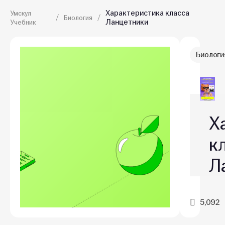
Характеристика класса
Умскул
Биология
Ланцетники
Учебник
Биологи
Х
к
Л
5,092