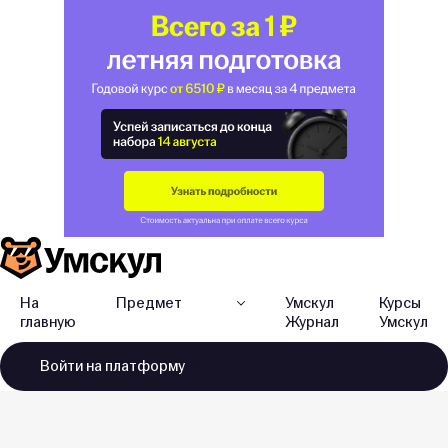
На
Предмет
Умскул
Курсы
главную
Журнал
Умскул
Войти
на платформу