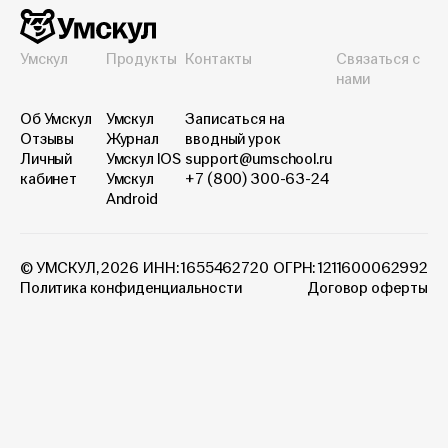
Умскул
Продукты
Контакты
Связаться с
нами
Об Умскул
Умскул
Записаться на
Отзывы
Журнал
вводный урок
Личный
Умскул IOS
support@umschool.ru
кабинет
Умскул
+7 (800) 300-63-24
Android
© УМСКУЛ, 2026
ИНН: 1655462720
ОГРН: 1211600062992
Политика конфиденциальности
Договор оферты