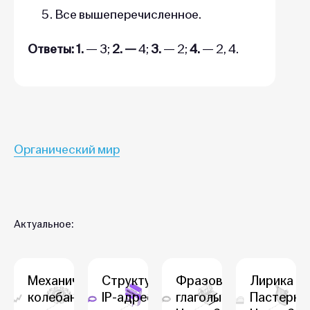
Все вышеперечисленное.
Ответы: 1.
— 3;
2. —
4;
3.
— 2;
4.
— 2, 4.
Органический мир
Актуальное:
Механические
Структура
Фразовые
Лирика Б.
колебания и
IP-адреса
глаголы.
Пастернак