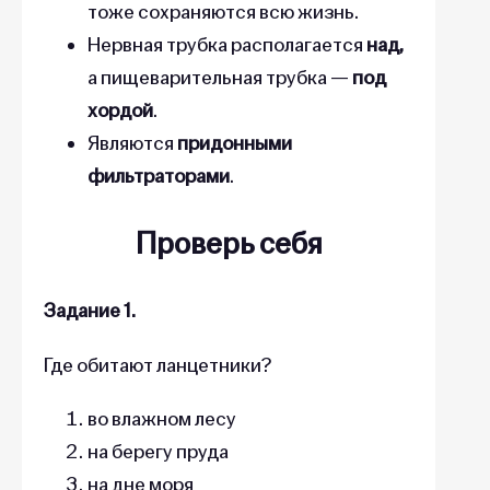
тоже сохраняются всю жизнь.
Нервная трубка располагается
над,
а пищеварительная трубка —
под
хордой
.
Являются
придонными
фильтраторами
.
Проверь себя
Задание 1.
Где обитают ланцетники?
во влажном лесу
на берегу пруда
на дне моря