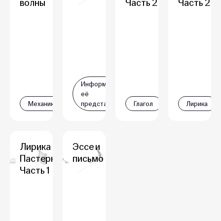
волны
Часть 2
Часть 2
Информация и
её
Механика
представление
Глагол
Лирика
Лирика Б.Л.
Эссе и
Пастернака.
письмо
Часть 1