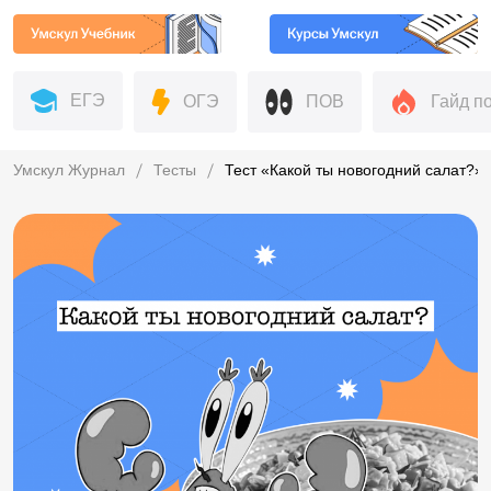
ЕГЭ
ОГЭ
ПОВ
Гайд п
Умскул Журнал
Тесты
Тест «Какой ты новогодний салат?»