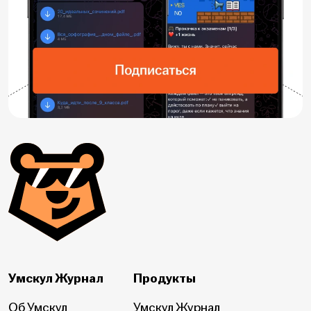
Умскул Журнал
Продукты
Об Умскул
Умскул Журнал