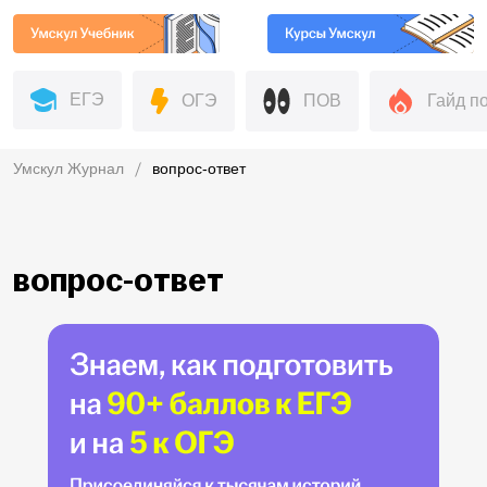
ЕГЭ
ОГЭ
ПОВ
Гайд п
Умскул Журнал
вопрос-ответ
вопрос-ответ