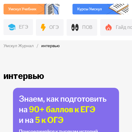
ЕГЭ
ОГЭ
ПОВ
Гайд п
Умскул Журнал
интервью
интервью