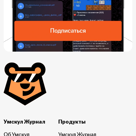
Умскул Журнал
Продукты
Об Умскул
Умскул Журнал