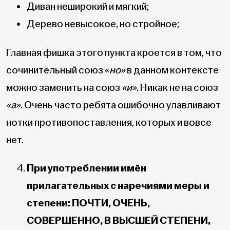
Диван неширокий и мягкий;
Дерево невысокое, но стройное;
Главная фишка этого пункта кроется в том, что
сочинительный союз «
но»
в данном контексте
можно заменить на союз
«и»
. Никак не на союз
«а»
. Очень часто ребята ошибочно улавливают
нотки противопоставления, которых и вовсе
нет.
При употреблении имён
прилагательных с наречиями меры и
степени: ПОЧТИ, ОЧЕНЬ,
СОВЕРШЕННО, В ВЫСШЕЙ СТЕПЕНИ,