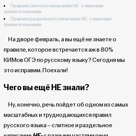
Правила слитного написания НЕ- с именами
прилагательными
Правила раздельного написания НЕ- с именами
прилагательными
На дворе февраль, а вы ещё не знаете о
правиле, которое встречается аж в 80%
КИМов ОГЭ по русскому языку? Сегодня мы
это исправим. Поехали!
Чего вы ещё НЕ знали?
Ну, конечно, речь пойдет об одном из самых
масштабных и труднодающихся правил
русского языка – слитное и раздельное
написание
НЕ-
с разными частями речи.