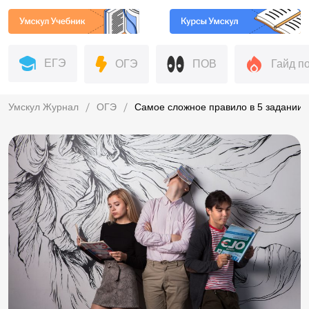
ЕГЭ
ОГЭ
ПОВ
Гайд п
Умскул Журнал
ОГЭ
Самое сложное правило в 5 задании 