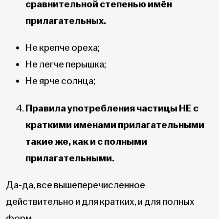
сравнительной степенью имён
прилагательных.
Не крепче ореха;
Не легче перышка;
Не ярче солнца;
Правила употребления частицы НЕ с
краткими именами прилагательными
такие же, как и с полными
прилагательными.
Да-да, все вышеперечисленное
действительно и для кратких, и для полных
форм.