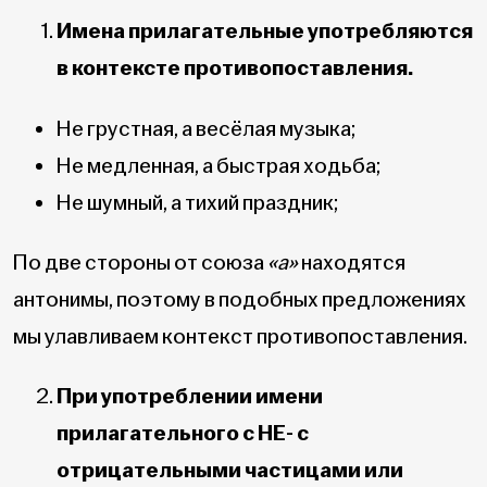
Имена прилагательные употребляются
в контексте противопоставления.
Не грустная, а весёлая музыка;
Не медленная, а быстрая ходьба;
Не шумный, а тихий праздник;
По две стороны от союза
«а»
находятся
антонимы, поэтому в подобных предложениях
мы улавливаем контекст противопоставления.
При употреблении имени
прилагательного с НЕ- с
отрицательными частицами или