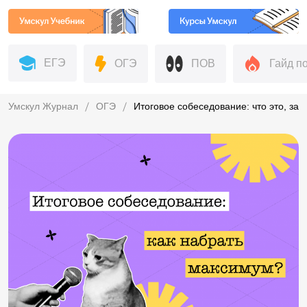
ЕГЭ
ОГЭ
ПОВ
Гайд п
Умскул Журнал
ОГЭ
Итоговое собеседование: что это, зач