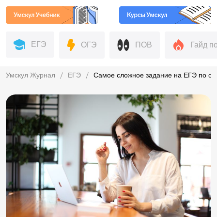
ЕГЭ
ОГЭ
ПОВ
Гайд п
Умскул Журнал
ЕГЭ
Самое сложное задание на ЕГЭ по о