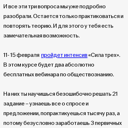
И все эти три вопроса мы уже подробно
разобрали. Остается только практиковаться и
повторять теорию. И для этого у тебя есть
замечательная возможность.
11- 15 февраля
пройдет интенсив
«Сила трех».
В этом курсе будет два абсолютно
бесплатных вебинара по обществознанию.
На них ты научишься безошибочно решать 21
задание – узнаешь все о спросе и
предложении, попрактикуешься тысячу раз, а
потому безусловно заработаешь 3 первичных