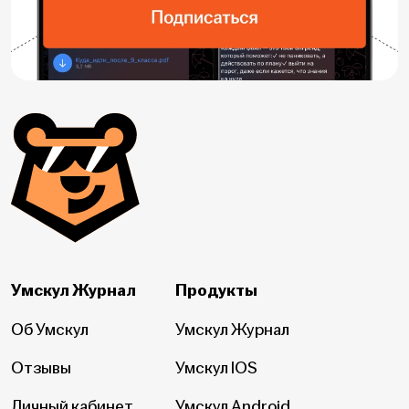
Умскул Журнал
Продукты
Об Умскул
Умскул Журнал
Отзывы
Умскул IOS
Личный кабинет
Умскул Android