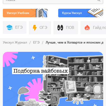
ЕГЭ
ОГЭ
ПОВ
Гайд п
Умскул Журнал
ЕГЭ
Лучше, чем в Хогвартсе и японских д