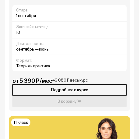
Старт:
1 сентября
Занятий в месяц:
10
Длительность:
сентябрь — июнь
Формат:
Теория и практика
от 5 390 ₽/мес
46 080 ₽ весь курс
Подробнее о курсе
В корзину
11 класс