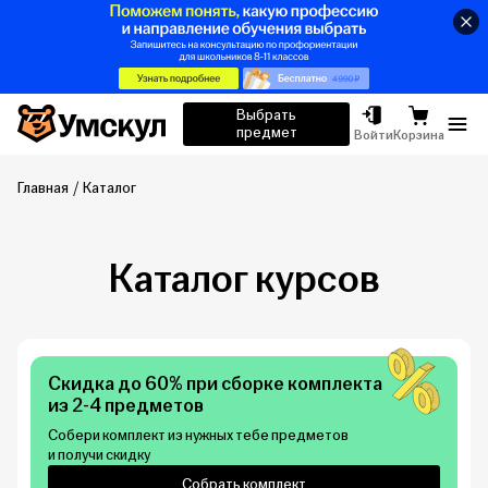
Умскул
Выбрать
предмет
Отк
Войти
Корзина
Главная
Каталог
Каталог курсов
Скидка до 60% при сборке комплекта
из 2-4 предметов
Собери комплект из нужных тебе предметов
и получи скидку
Собрать комплект