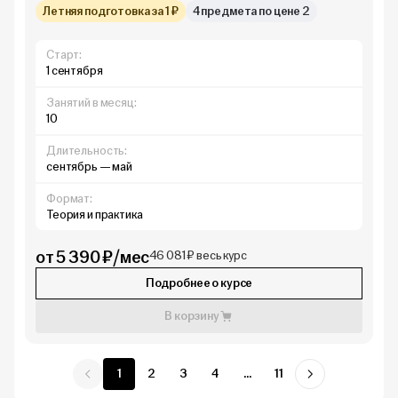
Летняя подготовка за 1 ₽
4 предмета по цене 2
Старт:
1 сентября
Занятий в месяц:
10
Длительность:
сентябрь — май
Формат:
Теория и практика
от 5 390 ₽/мес
46 081 ₽ весь курс
Подробнее о курсе
В корзину
1
2
3
4
...
11