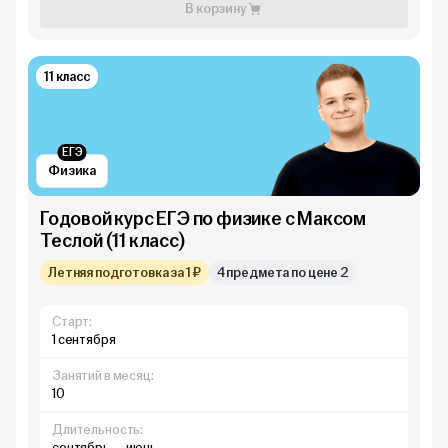
В корзину
11 класс
ЕГЭ
Физика
Годовой курс ЕГЭ по физике с Максом
Теслой (11 класс)
Летняя подготовка за 1 ₽
4 предмета по цене 2
Старт:
1 сентября
Занятий в месяц:
10
Длительность:
сентябрь — июнь