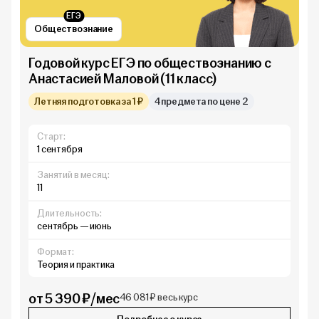
ЕГЭ
Обществознание
Годовой курс ЕГЭ по обществознанию с
Анастасией Маловой (11 класс)
Летняя подготовка за 1 ₽
4 предмета по цене 2
Старт:
1 сентября
Занятий в месяц:
11
Длительность:
сентябрь — июнь
Формат:
Теория и практика
от 5 390 ₽/мес
46 081 ₽ весь курс