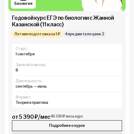
Биология
Годовой курс ЕГЭ по биологии с Жанной
Казанской (11 класс)
Летняя подготовка за 1 ₽
4 предмета по цене 2
Старт:
1 сентября
Занятий в месяц:
8
Длительность:
сентябрь — июнь
Формат:
Теория и практика
от 5 390 ₽/мес
46 081 ₽ весь курс
Подробнее о курсе