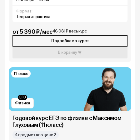
Формат:
Теория и практика
от 5 390 ₽/мес
46 081 ₽ весь курс
Подробнее о курсе
В корзину
11 класс
ЕГЭ
Физика
Годовой курс ЕГЭ по физике с Максимом
Глуховым (11 класс)
4 предмета по цене 2