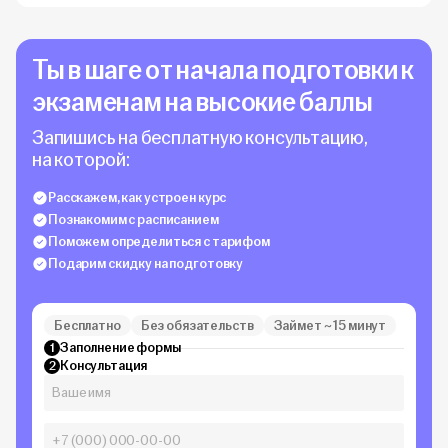
Ты в шаге от начала подготовки к
экзаменам на высокие баллы
Запишись на бесплатную консультацию,
на которой:
Расскажем, как устроен курс
Познакомим с расписанием
Поможем определиться с тарифом
Подарим скидку на подготовку
Бесплатно
Без обязательств
Займет ~ 15 минут
Заполнение формы
1
Консультация
2