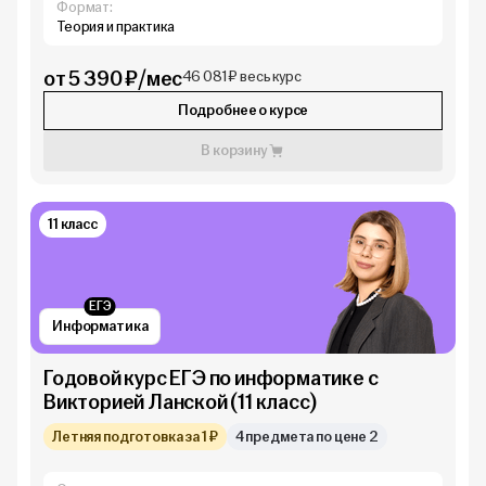
Формат:
Теория и практика
от 5 390 ₽/мес
46 081 ₽ весь курс
Подробнее о курсе
В корзину
11 класс
ЕГЭ
Информатика
Годовой курс ЕГЭ по информатике с
Викторией Ланской (11 класс)
Летняя подготовка за 1 ₽
4 предмета по цене 2