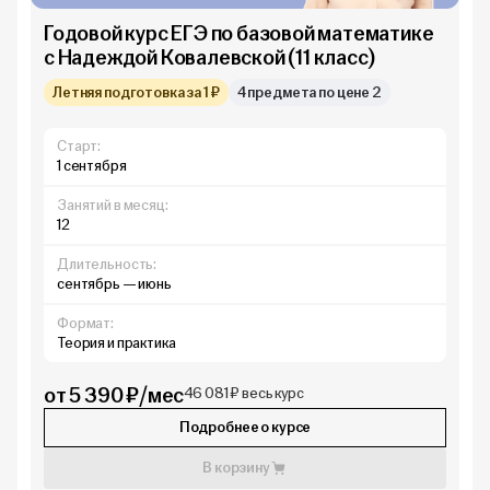
Годовой курс ЕГЭ по базовой математике
с Надеждой Ковалевской (11 класс)
Летняя подготовка за 1 ₽
4 предмета по цене 2
Старт:
1 сентября
Занятий в месяц:
12
Длительность:
сентябрь — июнь
Формат:
Теория и практика
от 5 390 ₽/мес
46 081 ₽ весь курс
Подробнее о курсе
В корзину