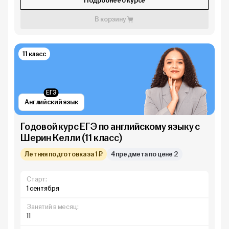
Подробнее о курсе
В корзину
11 класс
ЕГЭ
Английский язык
Годовой курс ЕГЭ по английскому языку с
Шерин Келли (11 класс)
Летняя подготовка за 1 ₽
4 предмета по цене 2
Старт:
1 сентября
Занятий в месяц:
11