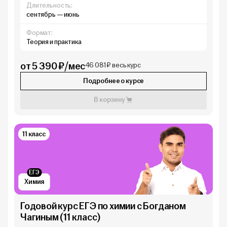
Длительность:
сентябрь — июнь
Формат:
Теория и практика
от 5 390 ₽/мес
46 081 ₽ весь курс
Подробнее о курсе
В корзину
11 класс
ЕГЭ
Химия
Годовой курс ЕГЭ по химии с Богданом
Чагиным (11 класс)